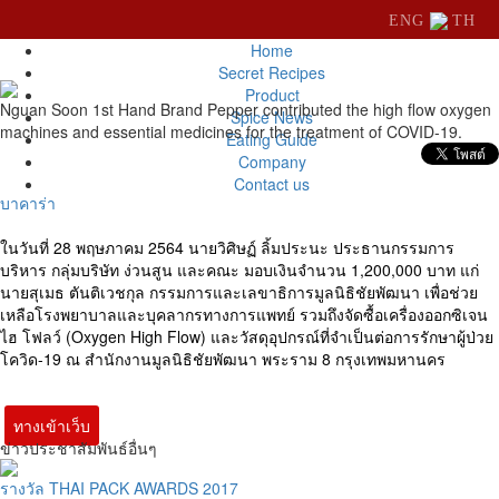
ENG
TH
Home
Secret Recipes
Product
Nguan Soon 1st Hand Brand Pepper contributed the high flow oxygen
Spice News
machines and essential medicines for the treatment of COVID-19.
Eating Guide
Company
Contact us
บาคาร่า
ในวันที่ 28 พฤษภาคม 2564
นายวิศิษฏ์ ลิ้มประนะ ประธานกรรมการ
บริหาร กลุ่มบริษัท ง่วนสูน และคณะ มอบเงินจำนวน 1,200,000 บาท แก่
นายสุเมธ ตันติเวชกุล กรรมการและเลขาธิการมูลนิธิชัยพัฒนา
เพื่อช่วย
เหลือโรงพยาบาลและบุคลากรทางการแพทย์ รวมถึงจัดซื้อเครื่องออกซิเจน
ไฮ โฟลว์ (Oxygen High Flow) และวัสดุอุปกรณ์ที่จำเป็นต่อการรักษาผู้ป่วย
โควิด-19 ณ สำนักงานมูลนิธิชัยพัฒนา พระราม 8 กรุงเทพมหานคร
ทางเข้าเว็บ
ข่าวประชาสัมพันธ์อื่นๆ
รางวัล THAI PACK AWARDS 2017